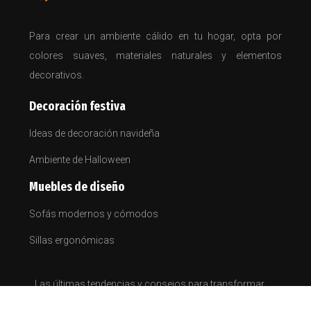
Para crear un ambiente cálido en tu hogar, opta por
colores suaves, materiales naturales y elementos
decorativos.
Decoración festiva
Ideas de decoración navideña
Ambiente de Halloween
Muebles de diseño
Sofás modernos y cómodos
Sillas ergonómicas
Las últimas tendencias y consejos para transformar
su hogar.